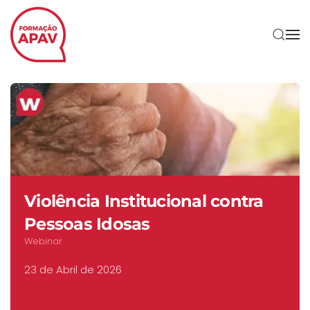
Skip to main content
Agentes Qualificados/as no
domínio da Violência
Doméstica – Técnicos/as de
Apoio à Vítima
Curso B-Learning