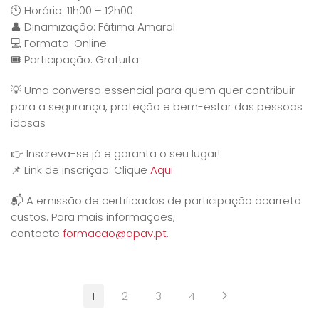
🕚 Horário: 11h00 – 12h00
👤 Dinamização: Fátima Amaral
💻 Formato: Online
🎟️ Participação: Gratuita
💡 Uma conversa essencial para quem quer contribuir
para a segurança, proteção e bem-estar das pessoas
idosas
👉 Inscreva-se já e garanta o seu lugar!
📌 Link de inscrição: Clique
Aqui
📬 A emissão de certificados de participação acarreta
custos. Para mais informações,
contacte
formacao@apav.pt
.
1
2
3
4