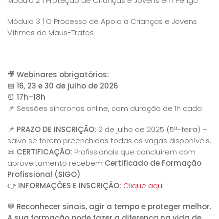
Módulo 2 | Proteção de Crianças e Jovens em Perigo
Módulo 3 | O Processo de Apoio a Crianças e Jovens
Vítimas de Maus-Tratos
🎥
Webinares obrigatórios:
📅
16, 23 e 30 de julho de 2026
⏰
17h–18h
📌 Sessões síncronas online, com duração de 1h cada
📌
PRAZO DE INSCRIÇÃO:
2 de julho de 2025 (5ª-feira) –
salvo se forem preenchidas todas as vagas disponíveis.
📜
CERTIFICAÇÃO:
Profissionais que concluírem com
aproveitamento recebem
Certificado de Formação
Profissional (SIGO)
👉
INFORMAÇÕES E INSCRIÇÃO
:
Clique aqui
💬
Reconhecer sinais, agir a tempo e proteger melhor.
A sua formação pode fazer a diferença na vida de